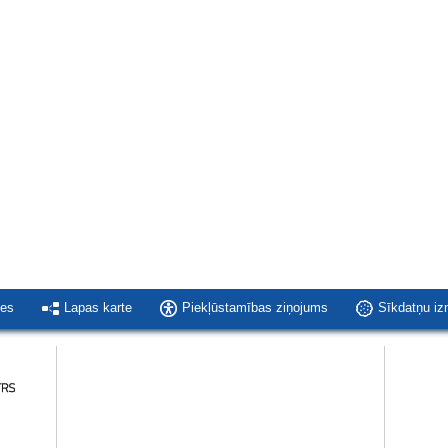
ies
Lapas karte
Piekļūstamības ziņojums
Sīkdatņu i