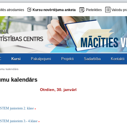
Mēs atrodamies
Kursu novērtējuma anketa
Pieteikties
Valodu pr
C
Kursi
Pakalpojumi
Projekti
Sadarbība
Kontakti
umu kalendārs
umu kalendārs
Otrdien, 30. janvārī
STEM junioriem 2. klase
»
STEM junioriem 3.- 4.klase
»