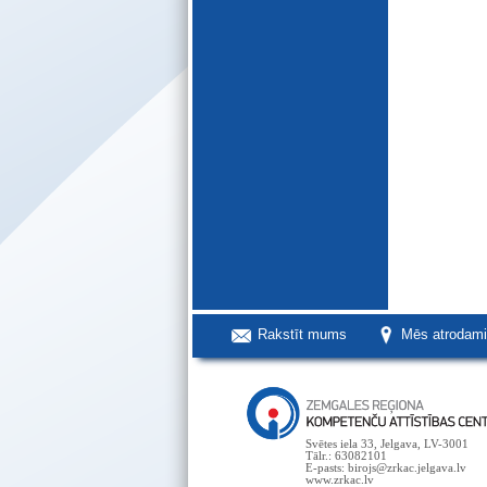
Rakstīt mums
Mēs atrodam
Svētes iela 33, Jelgava, LV-3001
Tālr.: 63082101
E-pasts: birojs@zrkac.jelgava.lv
www.zrkac.lv