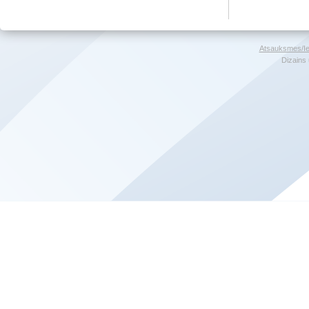
Atsauksmes/Ie
Dizains