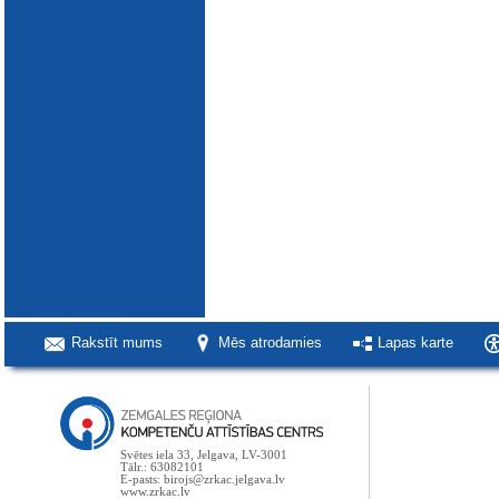
Rakstīt mums
Mēs atrodamies
Lapas karte
Svētes iela 33, Jelgava, LV-3001
Tālr.: 63082101
E-pasts: birojs@zrkac.jelgava.lv
www.zrkac.lv