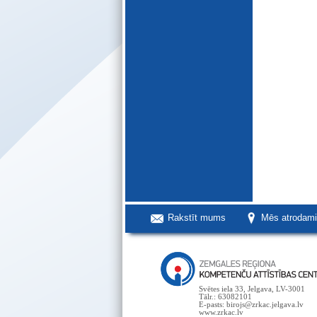
Rakstīt mums
Mēs atrodam
Svētes iela 33, Jelgava, LV-3001
Tālr.: 63082101
E-pasts: birojs@zrkac.jelgava.lv
www.zrkac.lv