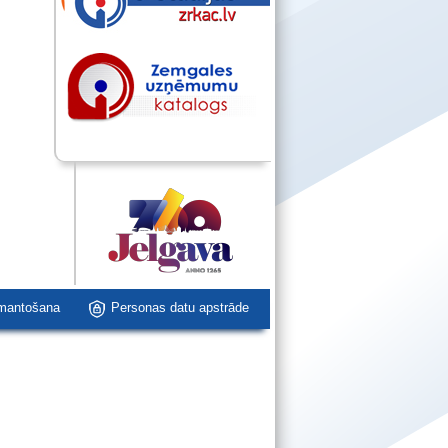
zmantošana
Personas datu apstrāde