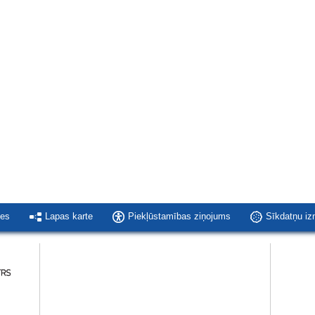
ies
Lapas karte
Piekļūstamības ziņojums
Sīkdatņu i