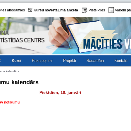
Mēs atrodamies
Kursu novērtējuma anketa
Pieteikties
Valodu pr
C
Kursi
Pakalpojumi
Projekti
Sadarbība
Kontakti
umu kalendārs
umu kalendārs
Piektdien, 19. janvārī
nav notikumu