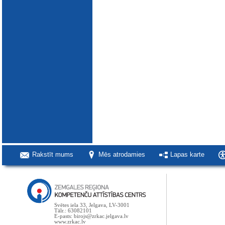
Rakstīt mums
Mēs atrodamies
Lapas karte
Svētes iela 33, Jelgava, LV-3001
Tālr.: 63082101
E-pasts: birojs@zrkac.jelgava.lv
www.zrkac.lv