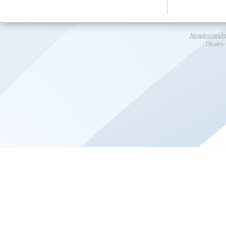
Atsauksmes/Ie
Dizains