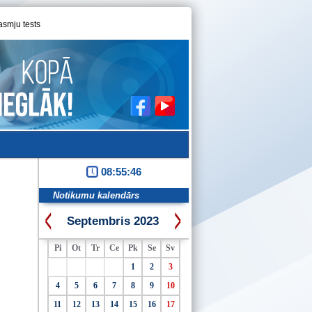
asmju tests
08:55:46
Notikumu kalendārs
Septembris 2023
Pi
Ot
Tr
Ce
Pk
Se
Sv
1
2
3
4
5
6
7
8
9
10
11
12
13
14
15
16
17