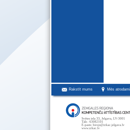
Rakstīt mums
Mēs atrodam
Svētes iela 33, Jelgava, LV-3001
Tālr.: 63082101
E-pasts: birojs@zrkac.jelgava.lv
www.zrkac.lv