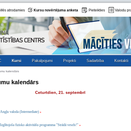
Mēs atrodamies
Kursu novērtējuma anketa
Pieteikties
Valodu pr
C
Kursi
Pakalpojumi
Projekti
Sadarbība
Kontakti
umu kalendārs
umu kalendārs
Ceturtdien, 21. septembrī
Angļu valoda (Intermediate)
»
Izglītojoša fizisko aktivitāšu programma "Strādā vesels!"
»