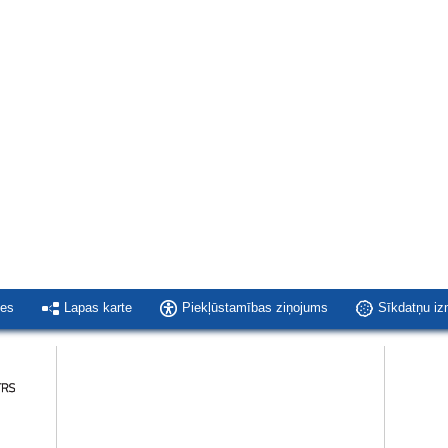
ies
Lapas karte
Piekļūstamības ziņojums
Sīkdatņu i