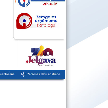
zmantošana
Personas datu apstrāde