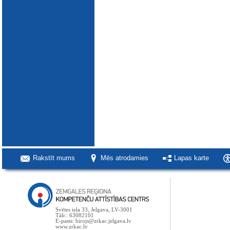
Rakstīt mums
Mēs atrodamies
Lapas karte
Svētes iela 33, Jelgava, LV-3001
Tālr.: 63082101
E-pasts: birojs@zrkac.jelgava.lv
www.zrkac.lv