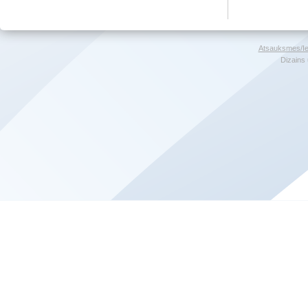
Atsauksmes/Ie
Dizains