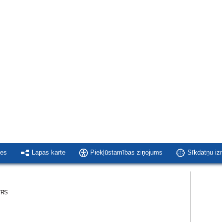
ies
Lapas karte
Piekļūstamības ziņojums
Sīkdatņu i