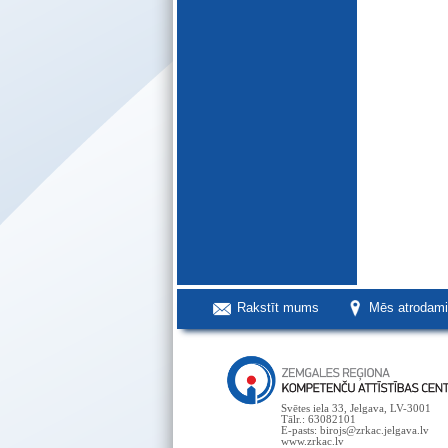
Rakstīt mums
Mēs atrodam
Svētes iela 33, Jelgava, LV-3001
Tālr.: 63082101
E-pasts: birojs@zrkac.jelgava.lv
www.zrkac.lv