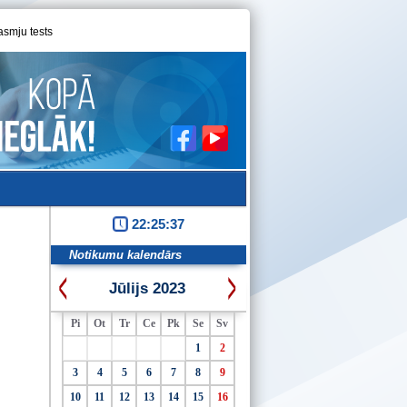
asmju tests
22:25:38
Notikumu kalendārs
Jūlijs 2023
Pi
Ot
Tr
Ce
Pk
Se
Sv
1
2
3
4
5
6
7
8
9
10
11
12
13
14
15
16