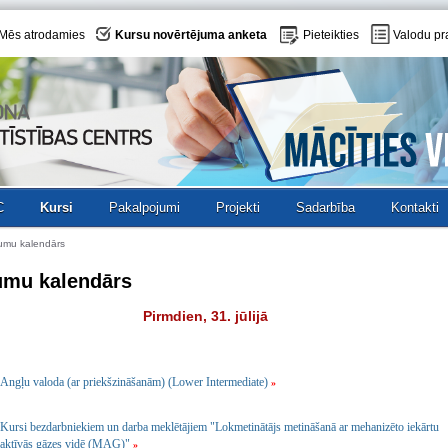
Mēs atrodamies
Kursu novērtējuma anketa
Pieteikties
Valodu pr
C
Kursi
Pakalpojumi
Projekti
Sadarbība
Kontakti
umu kalendārs
umu kalendārs
Pirmdien, 31. jūlijā
Angļu valoda (ar priekšzināšanām) (Lower Intermediate)
»
Kursi bezdarbniekiem un darba meklētājiem "Lokmetinātājs metināšanā ar mehanizēto iekārtu
aktīvās gāzes vidē (MAG)"
»