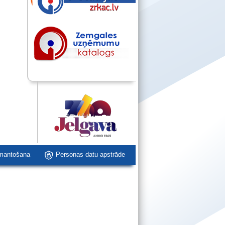
zmantošana
Personas datu apstrāde