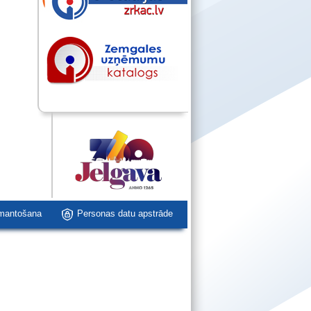
zmantošana
Personas datu apstrāde