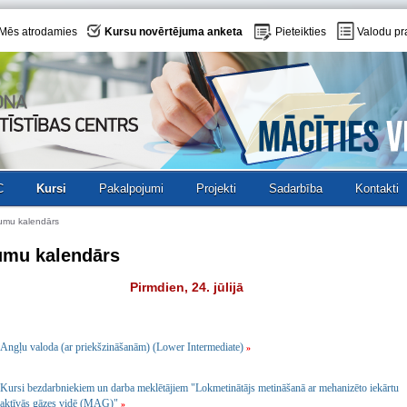
Mēs atrodamies
Kursu novērtējuma anketa
Pieteikties
Valodu pr
C
Kursi
Pakalpojumi
Projekti
Sadarbība
Kontakti
umu kalendārs
umu kalendārs
Pirmdien, 24. jūlijā
Angļu valoda (ar priekšzināšanām) (Lower Intermediate)
»
Kursi bezdarbniekiem un darba meklētājiem "Lokmetinātājs metināšanā ar mehanizēto iekārtu
aktīvās gāzes vidē (MAG)"
»