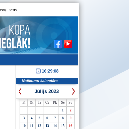
asmju tests
16:29:09
Notikumu kalendārs
Jūlijs 2023
Pi
Ot
Tr
Ce
Pk
Se
Sv
1
2
3
4
5
6
7
8
9
10
11
12
13
14
15
16