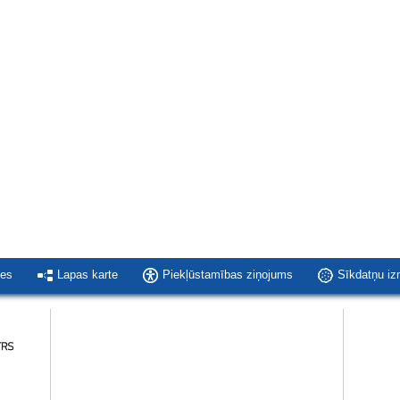
ies
Lapas karte
Piekļūstamības ziņojums
Sīkdatņu i