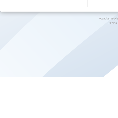
Atsauksmes/Ie
Dizains