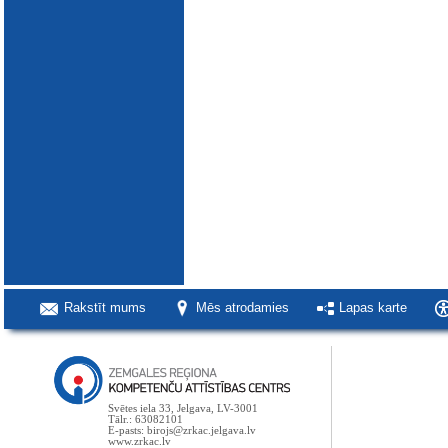
Rakstīt mums
Mēs atrodamies
Lapas karte
Svētes iela 33, Jelgava, LV-3001
Tālr.: 63082101
E-pasts: birojs@zrkac.jelgava.lv
www.zrkac.lv