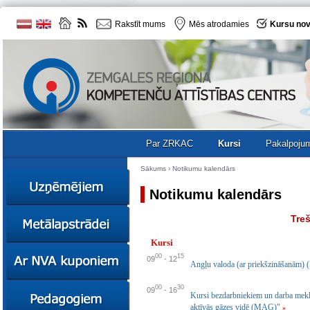
Rakstīt mums
Mēs atrodamies
Kursu nov
Par ZRKAC
Kursi
Pakalpoju
Sākums
›
Notikumu kalendārs
Notikumu kalendārs
Ziņas
Treš
Kursi
Kursi
Sociālā
Ziņas
00
15
09
-
12
uzņēmējdarbība
Angļu valoda (ar priekšzināšanām) 
Kursi
Resursi
00
30
Ekskursijas
Kursi
09
-
16
Kursi bezdarbniekiem un darba meklē
Zemgales uzņēmumu
katalogs
aktīvās gāzes vidē (MAG)"
Karjeras
»