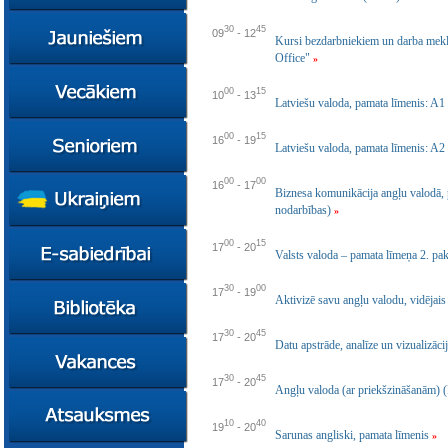
konsultācijas
Ziņas
30
45
09
-
12
Kursi bezdarbniekiem un darba mekl
Kursi
Office"
»
Konsultācijas
Ziņas
00
15
10
-
13
Latviešu valoda, pamata līmenis: A1
Plāni
Kursi
Metodiskie materiāli
Jaunie līderi
Ziņas
00
15
16
-
19
Latviešu valoda, pamata līmenis: A2
Izglītības tehnoloģiju
Karjeras
Kursi
mentori
konsultācijas
00
00
16
-
17
Resursi
Empower65
Biznesa komunikācija angļu valodā, 
Konkursi
Pašvaldības atbalsts
nodarbības)
pedagogiem
»
STEM junioriem
Kursi
Miniphänomenta
Miniphänomenta
Ziņas
00
15
17
-
20
Valsts valoda – pamata līmeņa 2. pa
Mācies
Mācies
Atbalsts Jelgavā
eksperimentējot
eksperimentējot
30
00
17
-
19
Izglītības iespējas
Ziņas
Aktivizē savu angļu valodu, vidējais
Digitāli klimatam
Kursi
FasTracKids
30
45
17
-
20
Datu apstrāde, analīze un vizualizāci
Resursi
Par bibliotēku
Jaunumi
30
45
17
-
20
Angļu valoda (ar priekšzināšanām) (
Lietotāja ceļvedis
10
40
19
-
20
Zaļā bibliotēka
Sarunas angliski, pamata līmenis
»