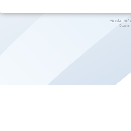
Atsauksmes/Ie
Dizains