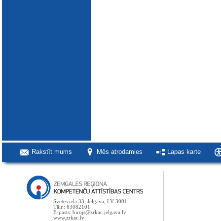
Rakstīt mums
Mēs atrodamies
Lapas karte
Svētes iela 33, Jelgava, LV-3001
Tālr.: 63082101
E-pasts: birojs@zrkac.jelgava.lv
www.zrkac.lv