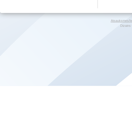
Atsauksmes/Ie
Dizains