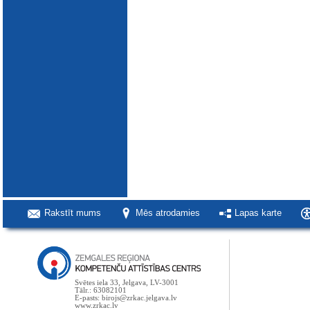
Rakstīt mums
Mēs atrodamies
Lapas karte
Svētes iela 33, Jelgava, LV-3001
Tālr.: 63082101
E-pasts: birojs@zrkac.jelgava.lv
www.zrkac.lv