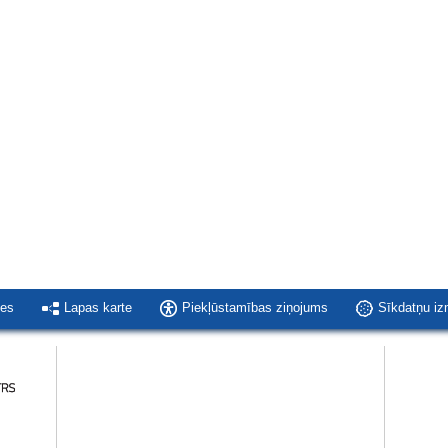
ies
Lapas karte
Piekļūstamības ziņojums
Sīkdatņu i