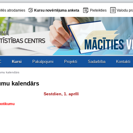
Mēs atrodamies
Kursu novērtējuma anketa
Pieteikties
Valodu pr
C
Kursi
Pakalpojumi
Projekti
Sadarbība
Kontakti
umu kalendārs
umu kalendārs
Sestdien, 1. aprīlī
 notikumu