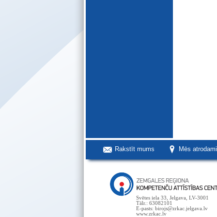
Rakstīt mums
Mēs atrodam
Svētes iela 33, Jelgava, LV-3001
Tālr.: 63082101
E-pasts: birojs@zrkac.jelgava.lv
www.zrkac.lv