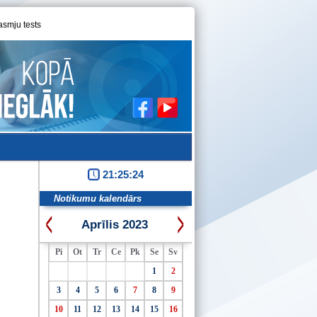
asmju tests
21:25:24
Notikumu kalendārs
Aprīlis 2023
Pi
Ot
Tr
Ce
Pk
Se
Sv
1
2
3
4
5
6
7
8
9
10
11
12
13
14
15
16