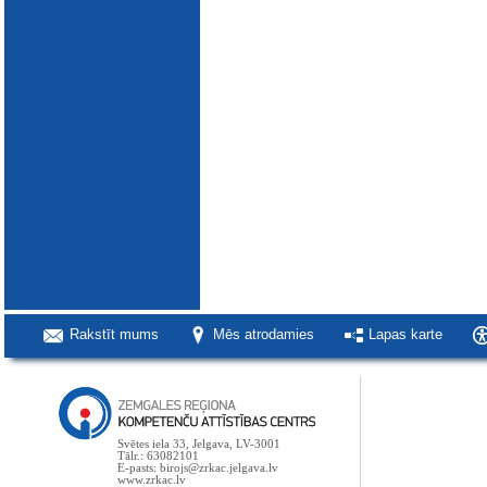
Rakstīt mums
Mēs atrodamies
Lapas karte
Svētes iela 33, Jelgava, LV-3001
Tālr.: 63082101
E-pasts: birojs@zrkac.jelgava.lv
www.zrkac.lv