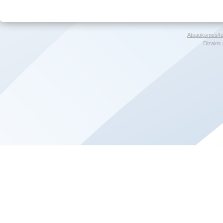
Atsauksmes/Ie
Dizains