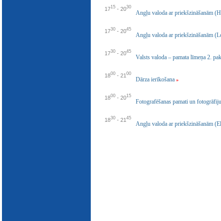
E-katalogs
15
30
17
-
20
Angļu valoda ar priekšzināšanām (H
30
45
17
-
20
Angļu valoda ar priekšzināšanām (L
30
45
17
-
20
Valsts valoda – pamata līmeņa 2. pa
00
00
18
-
21
Dārza ierīkošana
»
00
15
18
-
20
Fotografēšanas pamati un fotogrāfi
30
45
18
-
21
Angļu valoda ar priekšzināšanām (E