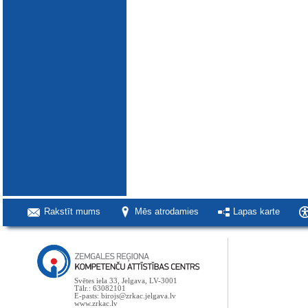
Rakstīt mums
Mēs atrodamies
Lapas karte
Svētes iela 33, Jelgava, LV-3001
Tālr.: 63082101
E-pasts: birojs@zrkac.jelgava.lv
www.zrkac.lv