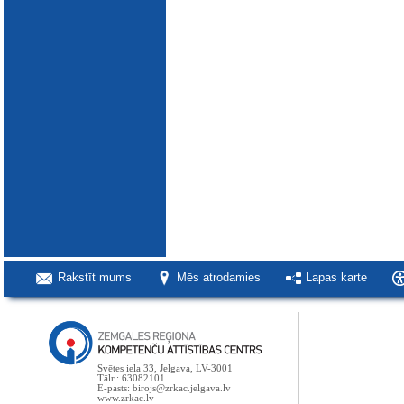
Rakstīt mums
Mēs atrodamies
Lapas karte
Svētes iela 33, Jelgava, LV-3001
Tālr.: 63082101
E-pasts: birojs@zrkac.jelgava.lv
www.zrkac.lv