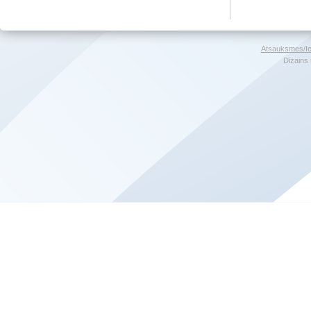
Atsauksmes/Ie
Dizains