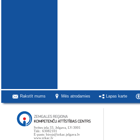
Rakstīt mums
Mēs atrodamies
Lapas karte
Svētes iela 33, Jelgava, LV-3001
Tālr.: 63082101
E-pasts: birojs@zrkac.jelgava.lv
www.zrkac.lv