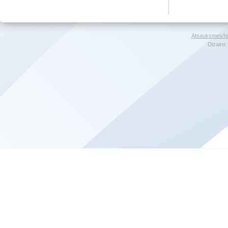
Atsauksmes/Ie
Dizains