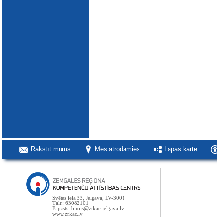
Rakstīt mums
Mēs atrodamies
Lapas karte
Svētes iela 33, Jelgava, LV-3001
Tālr.: 63082101
E-pasts: birojs@zrkac.jelgava.lv
www.zrkac.lv