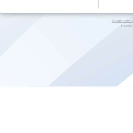
Atsauksmes/Ie
Dizains