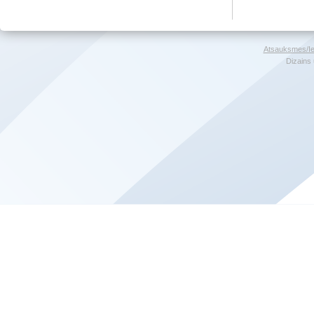
Atsauksmes/Ie
Dizains