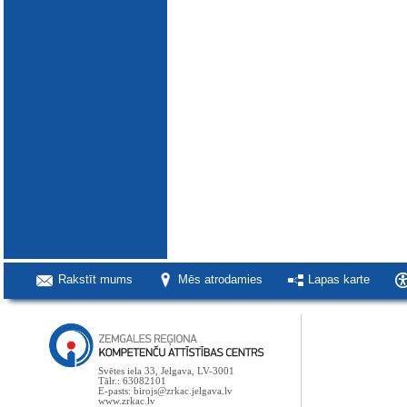
Rakstīt mums
Mēs atrodamies
Lapas karte
Svētes iela 33, Jelgava, LV-3001
Tālr.: 63082101
E-pasts: birojs@zrkac.jelgava.lv
www.zrkac.lv