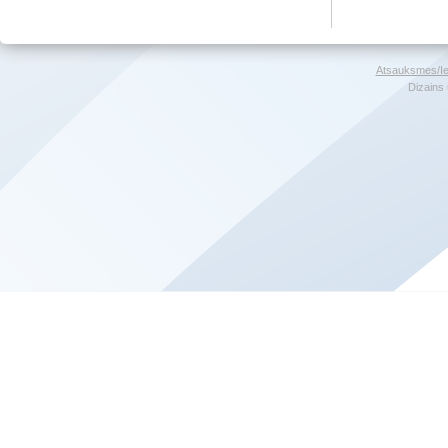
Atsauksmes/Ie
Dizains