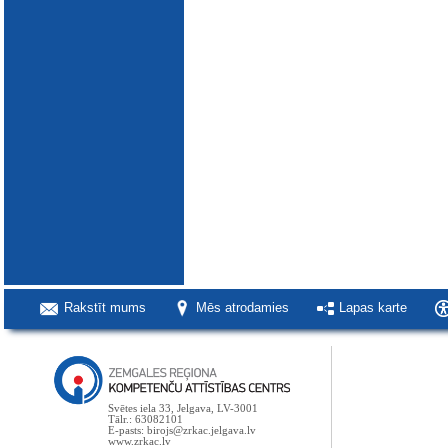
Rakstīt mums
Mēs atrodamies
Lapas karte
Svētes iela 33, Jelgava, LV-3001
Tālr.: 63082101
E-pasts: birojs@zrkac.jelgava.lv
www.zrkac.lv