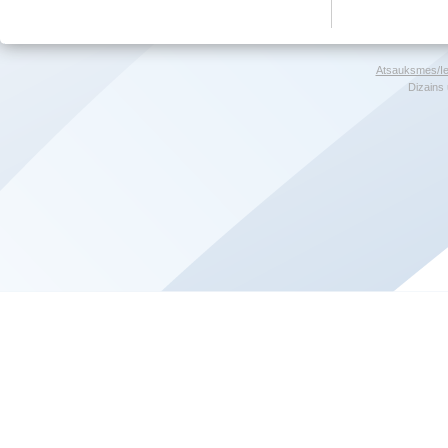
Atsauksmes/Ie
Dizains