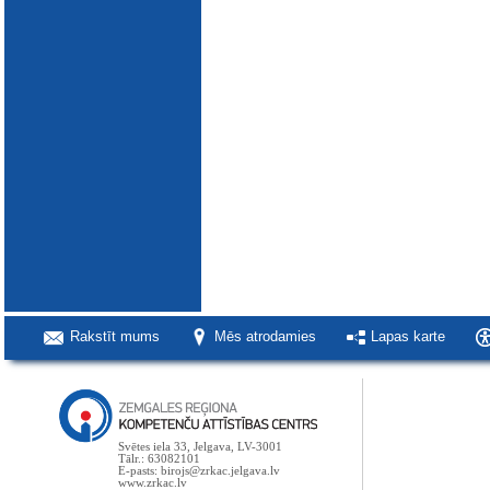
Rakstīt mums
Mēs atrodamies
Lapas karte
Svētes iela 33, Jelgava, LV-3001
Tālr.: 63082101
E-pasts: birojs@zrkac.jelgava.lv
www.zrkac.lv