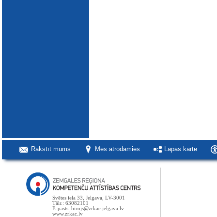
Rakstīt mums
Mēs atrodamies
Lapas karte
Svētes iela 33, Jelgava, LV-3001
Tālr.: 63082101
E-pasts: birojs@zrkac.jelgava.lv
www.zrkac.lv