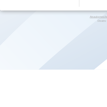
Atsauksmes/Ie
Dizains