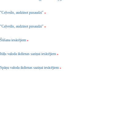
"Ceļvedis, audzinot pusaudzi"
»
"Ceļvedis, audzinot pusaudzi"
»
Šūšana iesācējiem
»
Itāļu valoda ikdienas saziņai iesācējiem
»
Spāņu valoda ikdienas saziņai iesācējiem
»