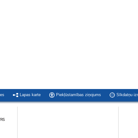
ies
Lapas karte
Piekļūstamības ziņojums
Sīkdatņu i