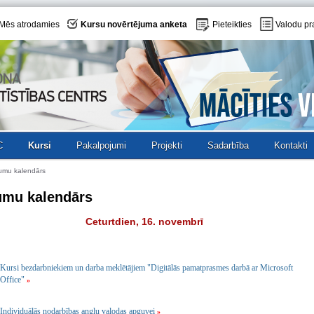
Mēs atrodamies
Kursu novērtējuma anketa
Pieteikties
Valodu pr
C
Kursi
Pakalpojumi
Projekti
Sadarbība
Kontakti
umu kalendārs
umu kalendārs
Ceturtdien, 16. novembrī
Kursi bezdarbniekiem un darba meklētājiem "Digitālās pamatprasmes darbā ar Microsoft
Office"
»
Individuālās nodarbības angļu valodas apguvei
»