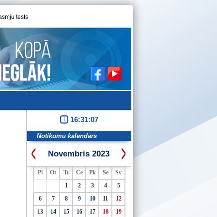
asmju tests
16:31:07
Notikumu kalendārs
Novembris 2023
Pi
Ot
Tr
Ce
Pk
Se
Sv
1
2
3
4
5
6
7
8
9
10
11
12
13
14
15
16
17
18
19