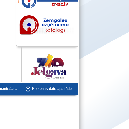
zmantošana
Personas datu apstrāde