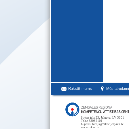
Rakstīt mums
Mēs atrodam
Svētes iela 33, Jelgava, LV-3001
Tālr.: 63082101
E-pasts: birojs@zrkac.jelgava.lv
www.zrkac.lv