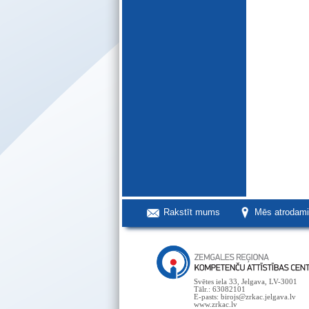
Rakstīt mums
Mēs atrodam
Svētes iela 33, Jelgava, LV-3001
Tālr.: 63082101
E-pasts: birojs@zrkac.jelgava.lv
www.zrkac.lv