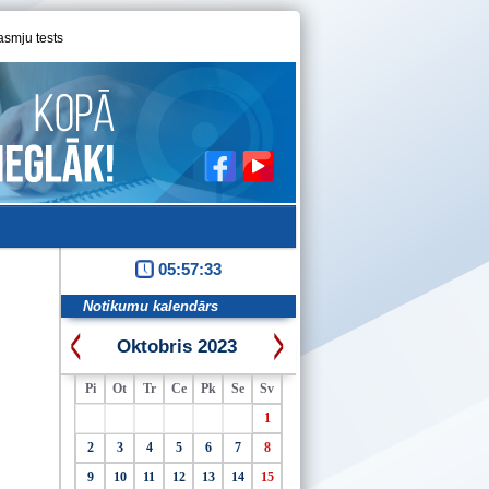
asmju tests
05:57:34
Notikumu kalendārs
Oktobris 2023
Pi
Ot
Tr
Ce
Pk
Se
Sv
1
2
3
4
5
6
7
8
9
10
11
12
13
14
15