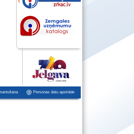
zmantošana
Personas datu apstrāde