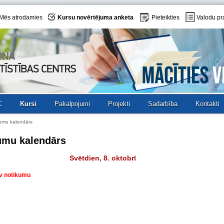
Mēs atrodamies
Kursu novērtējuma anketa
Pieteikties
Valodu pr
C
Kursi
Pakalpojumi
Projekti
Sadarbība
Kontakti
umu kalendārs
umu kalendārs
Svētdien, 8. oktobrī
av notikumu