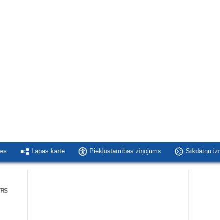
ies
Lapas karte
Piekļūstamības ziņojums
Sīkdatņu i