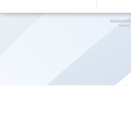
Atsauksmes/Ie
Dizains