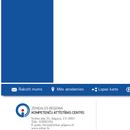
Rakstīt mums
Mēs atrodamies
Lapas karte
Svētes iela 33, Jelgava, LV-3001
Tālr.: 63082101
E-pasts: birojs@zrkac.jelgava.lv
www.zrkac.lv