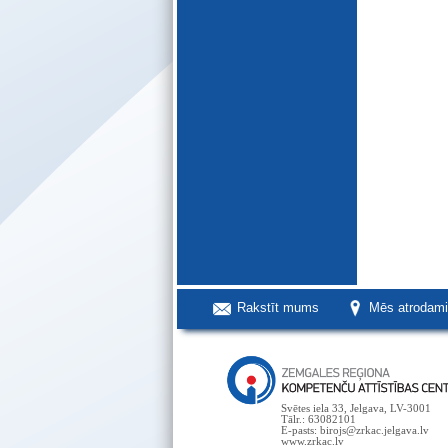
Rakstīt mums
Mēs atrodam
Svētes iela 33, Jelgava, LV-3001
Tālr.: 63082101
E-pasts: birojs@zrkac.jelgava.lv
www.zrkac.lv