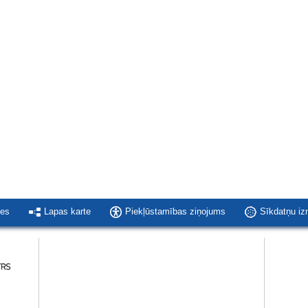
ies
Lapas karte
Piekļūstamības ziņojums
Sīkdatņu i