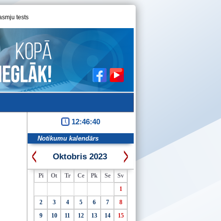
asmju tests
12:46:41
Notikumu kalendārs
Oktobris 2023
Pi
Ot
Tr
Ce
Pk
Se
Sv
1
2
3
4
5
6
7
8
9
10
11
12
13
14
15