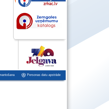
zmantošana
Personas datu apstrāde