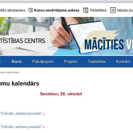
Mēs atrodamies
Kursu novērtējuma anketa
Pieteikties
Valodu pr
C
Kursi
Pakalpojumi
Projekti
Sadarbība
Kontakti
umu kalendārs
umu kalendārs
Sestdien, 28. oktobrī
"Ceļvedis, audzinot pusaudzi"
»
"Ceļvedis, audzinot pusaudzi"
»