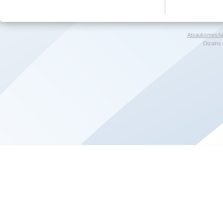
Atsauksmes/Ie
Dizains