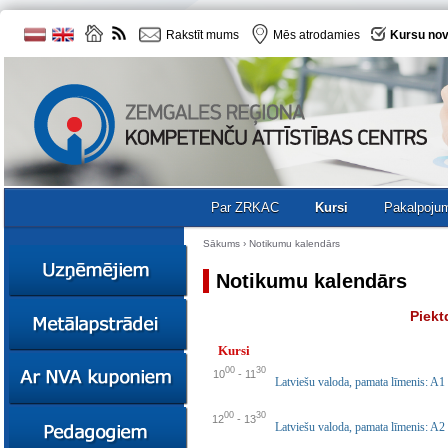
Rakstīt mums
Mēs atrodamies
Kursu nov
Par ZRKAC
Kursi
Pakalpoju
Sākums
›
Notikumu kalendārs
Notikumu kalendārs
Ziņas
Piekt
Kursi
Kursi
Sociālā
Ziņas
00
30
10
-
11
uzņēmējdarbība
Latviešu valoda, pamata līmenis: A1
Kursi
Resursi
00
30
Ekskursijas
Kursi
12
-
13
Latviešu valoda, pamata līmenis: A2
Zemgales uzņēmumu
katalogs
Karjeras