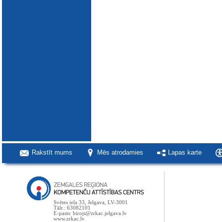
Rakstīt mums
Mēs atrodamies
Lapas karte
Svētes iela 33, Jelgava, LV-3001
Tālr.: 63082101
E-pasts: birojs@zrkac.jelgava.lv
www.zrkac.lv