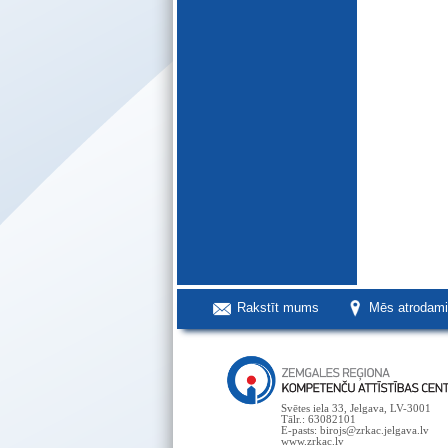
Rakstīt mums
Mēs atrodam
Svētes iela 33, Jelgava, LV-3001
Tālr.: 63082101
E-pasts: birojs@zrkac.jelgava.lv
www.zrkac.lv