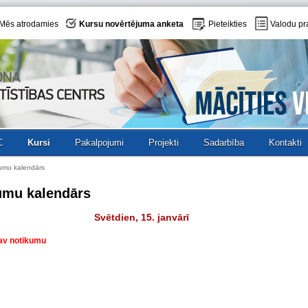
Mēs atrodamies
Kursu novērtējuma anketa
Pieteikties
Valodu pr
C
Kursi
Pakalpojumi
Projekti
Sadarbība
Kontakti
umu kalendārs
umu kalendārs
Svētdien, 15. janvārī
nav notikumu