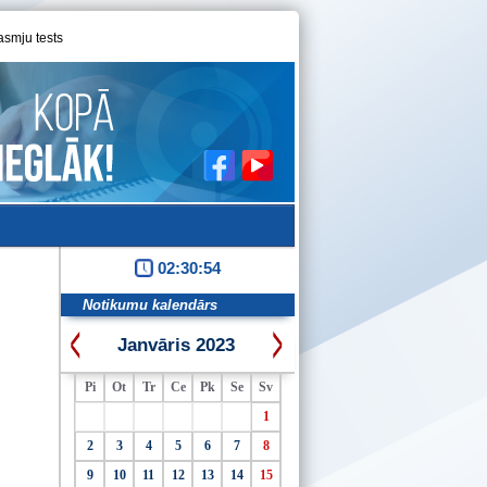
asmju tests
02:30:54
Notikumu kalendārs
Janvāris 2023
Pi
Ot
Tr
Ce
Pk
Se
Sv
1
2
3
4
5
6
7
8
9
10
11
12
13
14
15