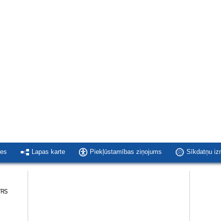
ies
Lapas karte
Piekļūstamības ziņojums
Sīkdatņu i