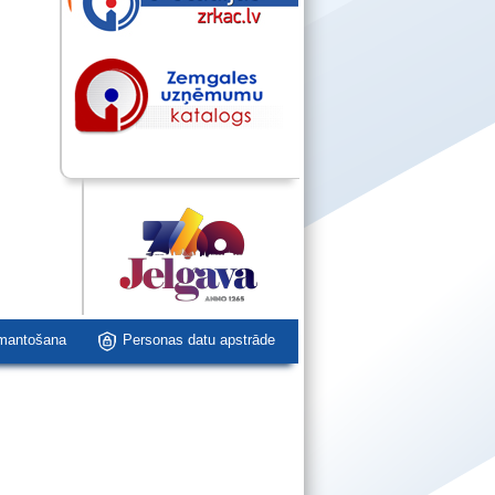
zmantošana
Personas datu apstrāde