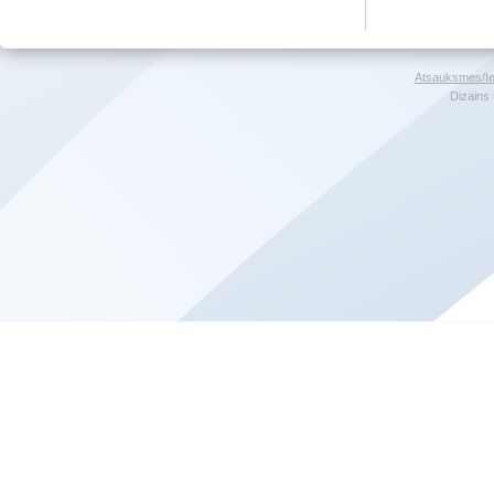
Atsauksmes/Ie
Dizains