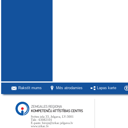
Rakstīt mums
Mēs atrodamies
Lapas karte
Svētes iela 33, Jelgava, LV-3001
Tālr.: 63082101
E-pasts: birojs@zrkac.jelgava.lv
www.zrkac.lv