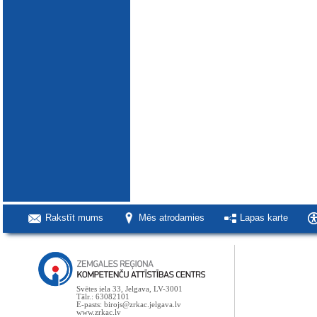
Rakstīt mums
Mēs atrodamies
Lapas karte
Svētes iela 33, Jelgava, LV-3001
Tālr.: 63082101
E-pasts: birojs@zrkac.jelgava.lv
www.zrkac.lv