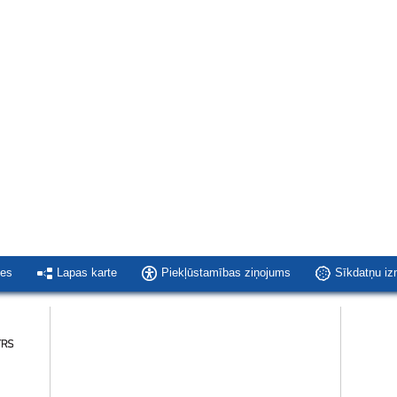
ies
Lapas karte
Piekļūstamības ziņojums
Sīkdatņu i