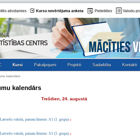
Mēs atrodamies
Kursu novērtējuma anketa
Pieteikties
Valodu pr
C
Kursi
Pakalpojumi
Projekti
Sadarbība
Kontakti
umu kalendārs
umu kalendārs
Trešdien, 24. augustā
Latviešu valoda, pamata līmenis: A1 (1. grupa)
»
Latviešu valoda, pamata līmenis: A1 (5. grupa)
»