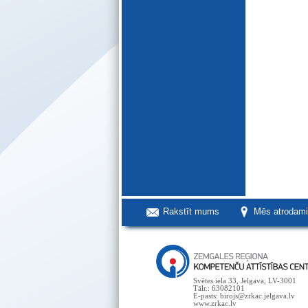
Rakstīt mums
Mēs atrodam
Svētes iela 33, Jelgava, LV-3001
Tālr.: 63082101
E-pasts: birojs@zrkac.jelgava.lv
www.zrkac.lv