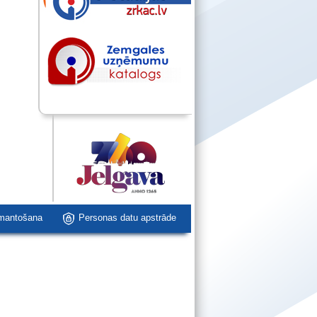
zmantošana
Personas datu apstrāde