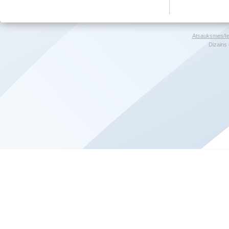
Atsauksmes/Ie
Dizains