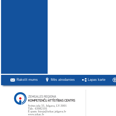
Rakstīt mums
Mēs atrodamies
Lapas karte
Svētes iela 33, Jelgava, LV-3001
Tālr.: 63082101
E-pasts: birojs@zrkac.jelgava.lv
www.zrkac.lv