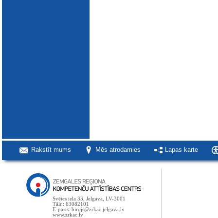
Rakstīt mums
Mēs atrodamies
Lapas karte
Svētes iela 33, Jelgava, LV-3001
Tālr.: 63082101
E-pasts: birojs@zrkac.jelgava.lv
www.zrkac.lv