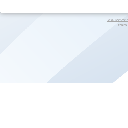
Atsauksmes/Ie
Dizains