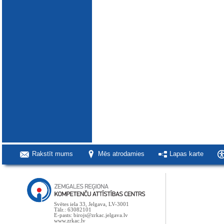
Rakstīt mums
Mēs atrodamies
Lapas karte
Svētes iela 33, Jelgava, LV-3001
Tālr.: 63082101
E-pasts: birojs@zrkac.jelgava.lv
www.zrkac.lv