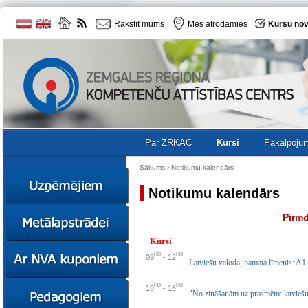
Rakstīt mums
Mēs atrodamies
Kursu nov
Par ZRKAC
Kursi
Pakalpoju
Sākums
›
Notikumu kalendārs
Notikumu kalendārs
Ziņas
Pirmd
Kursi
Kursi
Sociālā
Ziņas
00
00
09
-
12
uzņēmējdarbība
Latviešu valoda, pamata līmenis: A1 
Kursi
Resursi
00
00
Ekskursijas
Kursi
10
-
16
"No zināšanām uz prasmēm: latvieš
Zemgales uzņēmumu
katalogs
Karjeras