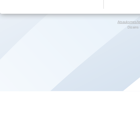
Atsauksmes/Ie
Dizains