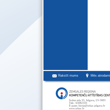
Rakstīt mums
Mēs atrodam
Svētes iela 33, Jelgava, LV-3001
Tālr.: 63082101
E-pasts: birojs@zrkac.jelgava.lv
www.zrkac.lv