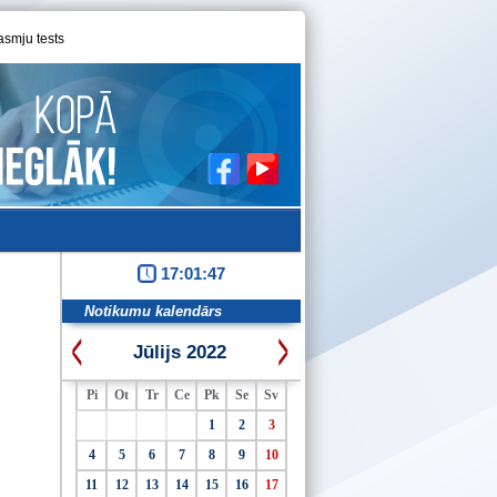
asmju tests
17:01:48
Notikumu kalendārs
Jūlijs 2022
Pi
Ot
Tr
Ce
Pk
Se
Sv
1
2
3
4
5
6
7
8
9
10
11
12
13
14
15
16
17