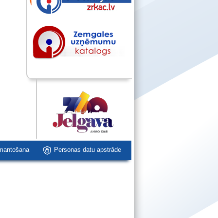
zmantošana
Personas datu apstrāde