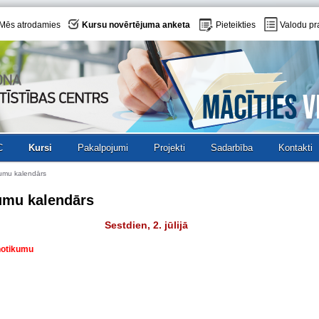
Mēs atrodamies
Kursu novērtējuma anketa
Pieteikties
Valodu pr
C
Kursi
Pakalpojumi
Projekti
Sadarbība
Kontakti
umu kalendārs
umu kalendārs
Sestdien, 2. jūlijā
 notikumu