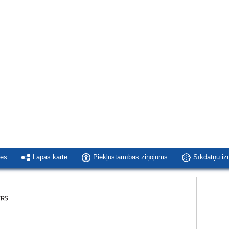
ies
Lapas karte
Piekļūstamības ziņojums
Sīkdatņu i