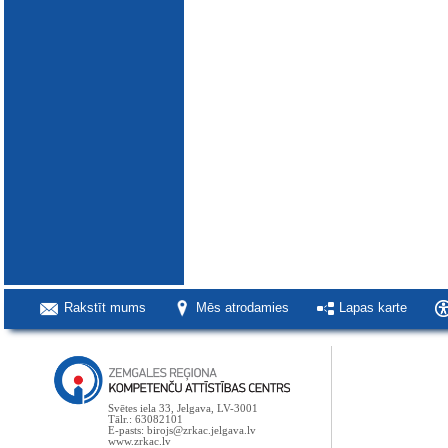
Rakstīt mums
Mēs atrodamies
Lapas karte
Svētes iela 33, Jelgava, LV-3001
Tālr.: 63082101
E-pasts: birojs@zrkac.jelgava.lv
www.zrkac.lv