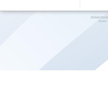
Atsauksmes/Ie
Dizains