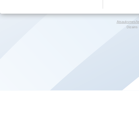
Atsauksmes/Ie
Dizains