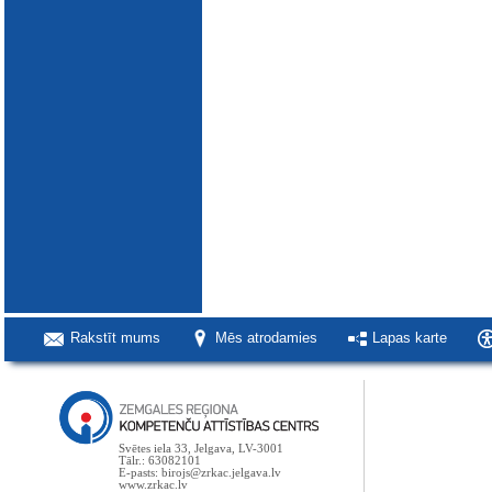
Rakstīt mums
Mēs atrodamies
Lapas karte
Svētes iela 33, Jelgava, LV-3001
Tālr.: 63082101
E-pasts: birojs@zrkac.jelgava.lv
www.zrkac.lv