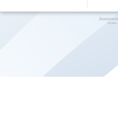
Atsauksmes/Ie
Dizains