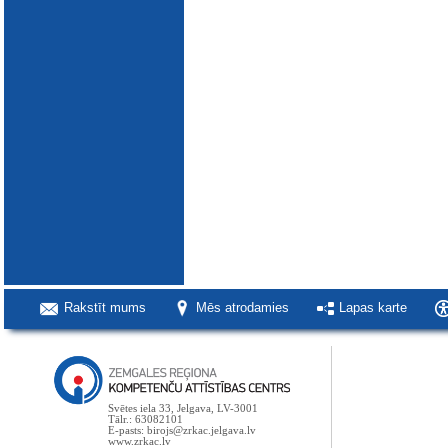
Rakstīt mums
Mēs atrodamies
Lapas karte
Svētes iela 33, Jelgava, LV-3001
Tālr.: 63082101
E-pasts: birojs@zrkac.jelgava.lv
www.zrkac.lv