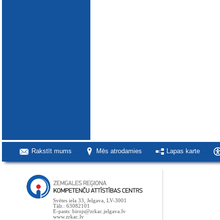
Rakstīt mums
Mēs atrodamies
Lapas karte
Svētes iela 33, Jelgava, LV-3001
Tālr.: 63082101
E-pasts: birojs@zrkac.jelgava.lv
www.zrkac.lv