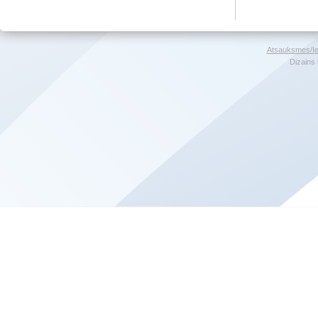
Atsauksmes/Ie
Dizains