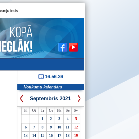
asmju tests
16:56:36
Notikumu kalendārs
Septembris 2021
Pi
Ot
Tr
Ce
Pk
Se
Sv
1
2
3
4
5
6
7
8
9
10
11
12
13
14
15
16
17
18
19