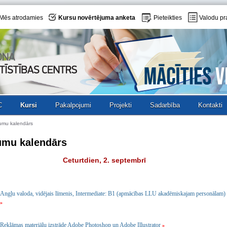
Mēs atrodamies
Kursu novērtējuma anketa
Pieteikties
Valodu pr
C
Kursi
Pakalpojumi
Projekti
Sadarbība
Kontakti
umu kalendārs
umu kalendārs
Ceturtdien, 2. septembrī
Angļu valoda, vidējais līmenis, Intermediate: B1 (apmācības LLU akadēmiskajam personālam)
»
Reklāmas materiālu izstrāde Adobe Photoshop un Adobe Illustrator
»