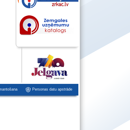
zmantošana
Personas datu apstrāde