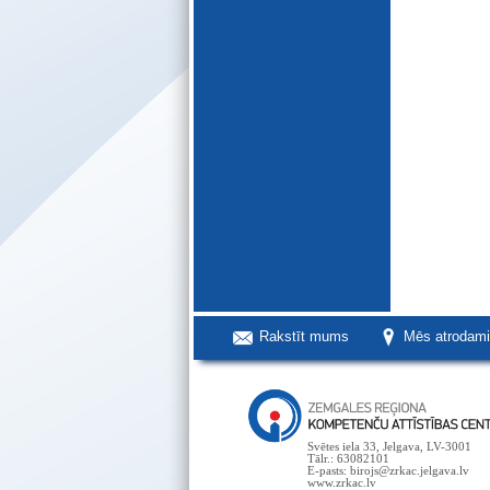
Rakstīt mums
Mēs atrodam
Svētes iela 33, Jelgava, LV-3001
Tālr.: 63082101
E-pasts: birojs@zrkac.jelgava.lv
www.zrkac.lv