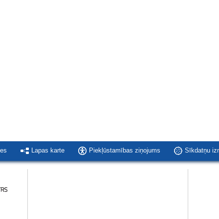
ies
Lapas karte
Piekļūstamības ziņojums
Sīkdatņu i