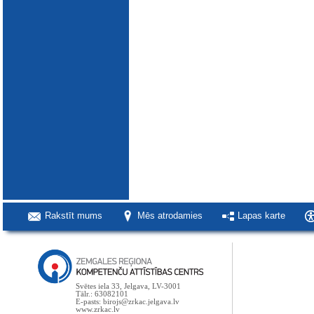
Rakstīt mums
Mēs atrodamies
Lapas karte
Svētes iela 33, Jelgava, LV-3001
Tālr.: 63082101
E-pasts: birojs@zrkac.jelgava.lv
www.zrkac.lv