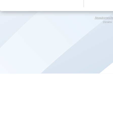
Atsauksmes/Ie
Dizains