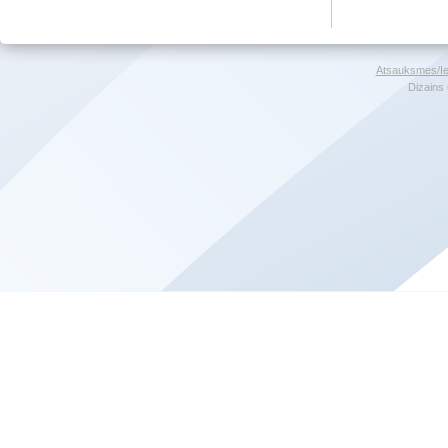
Atsauksmes/Ie
Dizains