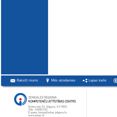
Rakstīt mums
Mēs atrodamies
Lapas karte
Svētes iela 33, Jelgava, LV-3001
Tālr.: 63082101
E-pasts: birojs@zrkac.jelgava.lv
www.zrkac.lv