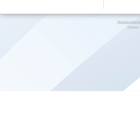
Atsauksmes/Ie
Dizains