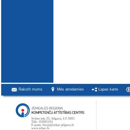
Rakstīt mums
Mēs atrodamies
Lapas karte
Svētes iela 33, Jelgava, LV-3001
Tālr.: 63082101
E-pasts: birojs@zrkac.jelgava.lv
www.zrkac.lv