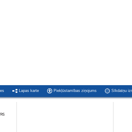
ies
Lapas karte
Piekļūstamības ziņojums
Sīkdatņu i