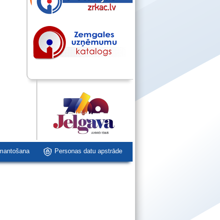
zmantošana
Personas datu apstrāde