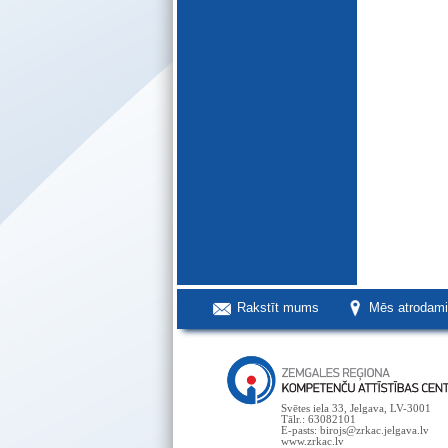
Rakstīt mums
Mēs atrodam
Svētes iela 33, Jelgava, LV-3001
Tālr.: 63082101
E-pasts: birojs@zrkac.jelgava.lv
www.zrkac.lv