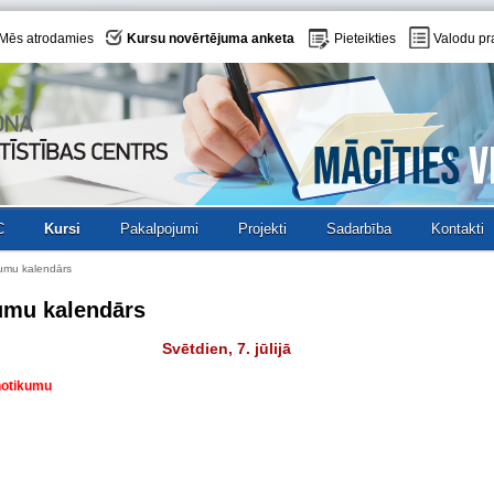
Mēs atrodamies
Kursu novērtējuma anketa
Pieteikties
Valodu pr
C
Kursi
Pakalpojumi
Projekti
Sadarbība
Kontakti
umu kalendārs
umu kalendārs
Svētdien, 7. jūlijā
 notikumu