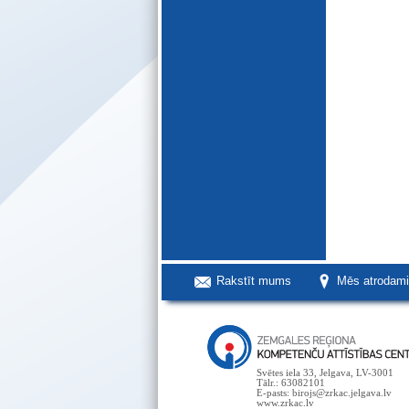
Rakstīt mums
Mēs atrodam
Svētes iela 33, Jelgava, LV-3001
Tālr.: 63082101
E-pasts: birojs@zrkac.jelgava.lv
www.zrkac.lv