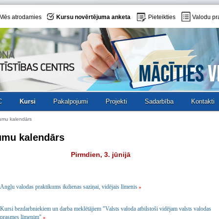
Mēs atrodamies
Kursu novērtējuma anketa
Pieteikties
Valodu pr
C
Kursi
Pakalpojumi
Projekti
Sadarbība
Kontakti
umu kalendārs
umu kalendārs
Pirmdien, 3. jūnijā
Angļu valodas praktikums ikdienas saziņai, vidējais līmenis
»
Kursi bezdarbniekiem un darba meklētājiem "Valsts valoda atbilstoši vidējam valsts valodas
prasmes līmenim"
»