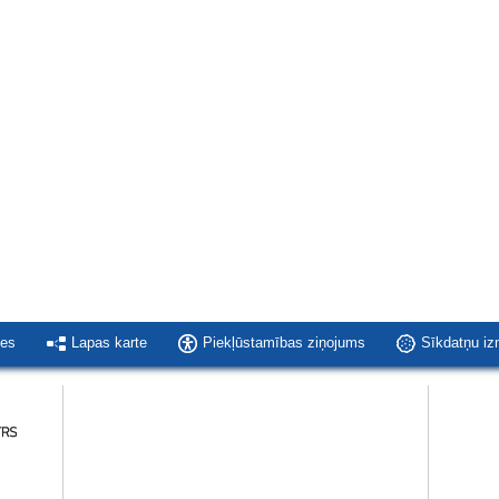
ies
Lapas karte
Piekļūstamības ziņojums
Sīkdatņu i