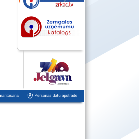
zmantošana
Personas datu apstrāde