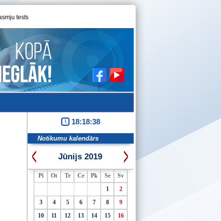
asmju tests
18:18:38
Notikumu kalendārs
Jūnijs 2019
Pi
Ot
Tr
Ce
Pk
Se
Sv
1
2
3
4
5
6
7
8
9
10
11
12
13
14
15
16