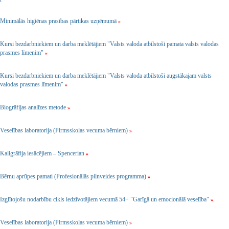
Minimālās higiēnas prasības pārtikas uzņēmumā
»
Kursi bezdarbniekiem un darba meklētājiem "Valsts valoda atbilstoši pamata valsts valodas
prasmes līmenim"
»
Kursi bezdarbniekiem un darba meklētājiem "Valsts valoda atbilstoši augstākajam valsts
valodas prasmes līmenim"
»
Biogrāfijas analīzes metode
»
Veselības laboratorija (Pirmsskolas vecuma bērniem)
»
Kaligrāfija iesācējiem – Spencerian
»
Bērnu aprūpes pamati (Profesionālās pilnveides programma)
»
Izglītojošu nodarbību cikls iedzīvotājiem vecumā 54+ "Garīgā un emocionālā veselība"
»
Veselības laboratorija (Pirmsskolas vecuma bērniem)
»