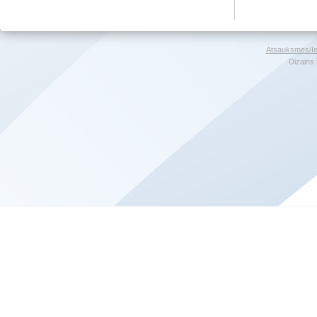
Atsauksmes/Ie
Dizains