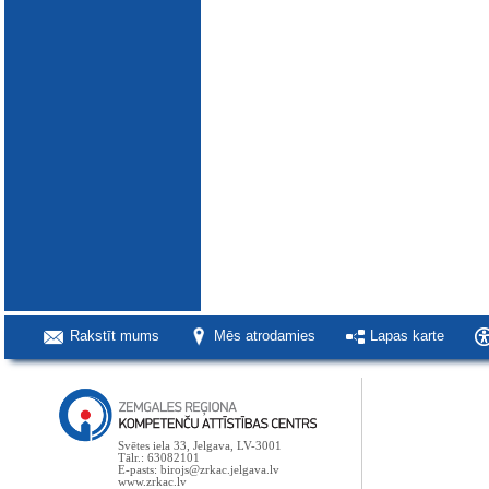
Rakstīt mums
Mēs atrodamies
Lapas karte
Svētes iela 33, Jelgava, LV-3001
Tālr.: 63082101
E-pasts: birojs@zrkac.jelgava.lv
www.zrkac.lv