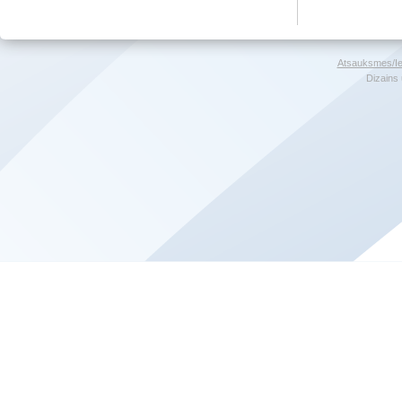
Atsauksmes/Ie
Dizains