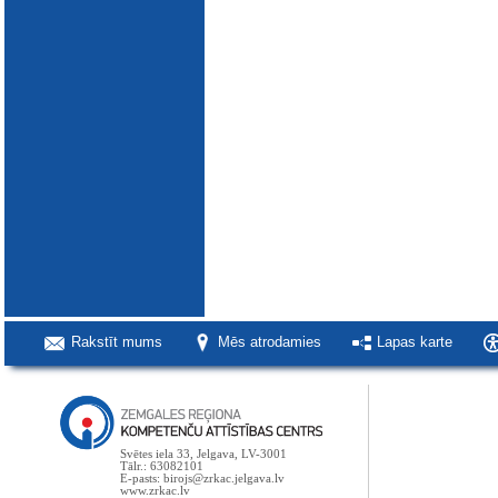
Rakstīt mums
Mēs atrodamies
Lapas karte
Svētes iela 33, Jelgava, LV-3001
Tālr.: 63082101
E-pasts: birojs@zrkac.jelgava.lv
www.zrkac.lv