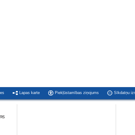
ies
Lapas karte
Piekļūstamības ziņojums
Sīkdatņu i