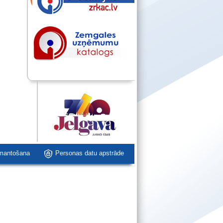
zmantošana
Personas datu apstrāde