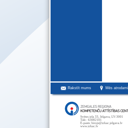
Rakstīt mums
Mēs atrodam
Svētes iela 33, Jelgava, LV-3001
Tālr.: 63082101
E-pasts: birojs@zrkac.jelgava.lv
www.zrkac.lv