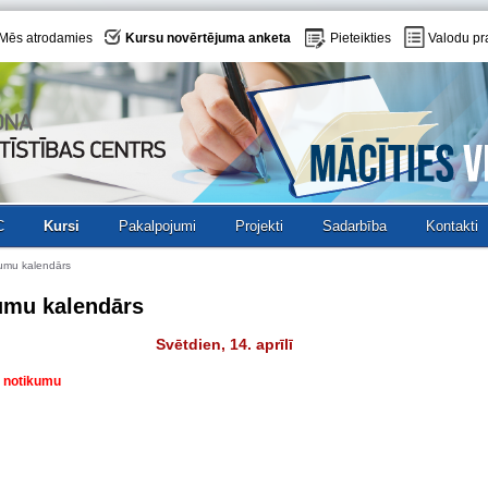
Mēs atrodamies
Kursu novērtējuma anketa
Pieteikties
Valodu pr
C
Kursi
Pakalpojumi
Projekti
Sadarbība
Kontakti
umu kalendārs
umu kalendārs
Svētdien, 14. aprīlī
av notikumu