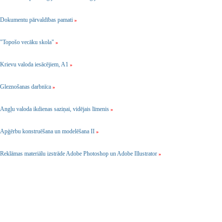
Dokumentu pārvaldības pamati
»
"Topošo vecāku skola"
»
Krievu valoda iesācējiem, A1
»
Gleznošanas darbnīca
»
Angļu valoda ikdienas saziņai, vidējais līmenis
»
Apģērbu konstruēšana un modelēšana II
»
Reklāmas materiālu izstrāde Adobe Photoshop un Adobe Illustrator
»