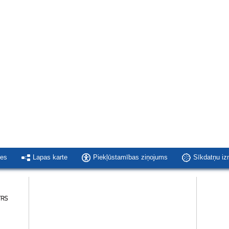
ies
Lapas karte
Piekļūstamības ziņojums
Sīkdatņu i