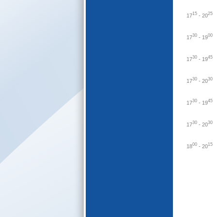
E-katalogs
15
25
17
-
20
30
00
17
-
19
30
45
17
-
19
30
30
17
-
20
30
45
17
-
19
30
30
17
-
20
00
15
18
-
20