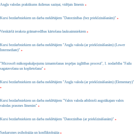
Angļu valodas praktikums ikdienas saziņai, vidējais līmenis
»
Kursi bezdarbniekiem un darba meklētājiem "Datorzinības (bez priekšzināšanām)"
»
Vienkāršā ieraksta grāmatvedības kārtošana lauksaimniekiem
»
Kursi bezdarbniekiem un darba meklētājiem "Angļu valoda (ar priekšzināšanām) (Lower
Intermediate)"
»
"Microsoft mākoņpakalpojumu izmantošanas iespējas izglītības procesā", 1. nodarbība "Failu
sagatavošana un koplietošana"
»
Kursi bezdarbniekiem un darba meklētājiem "Angļu valoda (ar priekšzināšanām) (Elementary)
»
Kursi bezdarbniekiem un darba meklētājiem "Valsts valoda atbilstoši augstākajam valsts
valodas prasmes līmenim"
»
Kursi bezdarbniekiem un darba meklētājiem "Datorzinības (ar priekšzināšanām)"
»
Saskarsmes psiholoģija un konfliktoloģija
»