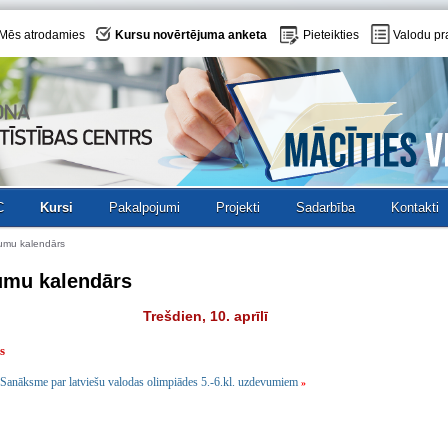
Mēs atrodamies
Kursu novērtējuma anketa
Pieteikties
Valodu pr
C
Kursi
Pakalpojumi
Projekti
Sadarbība
Kontakti
umu kalendārs
umu kalendārs
Trešdien, 10. aprīlī
s
Sanāksme par latviešu valodas olimpiādes 5.-6.kl. uzdevumiem
»