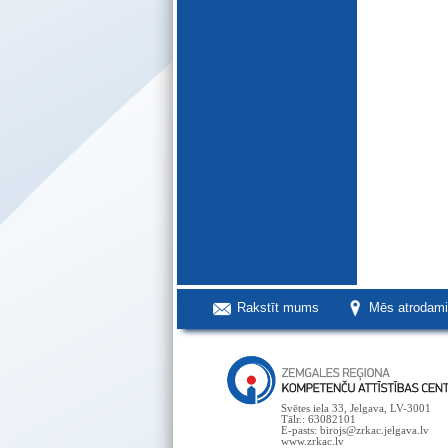
Rakstīt mums
Mēs atrodam
Svētes iela 33, Jelgava, LV-3001
Tālr.: 63082101
E-pasts: birojs@zrkac.jelgava.lv
www.zrkac.lv