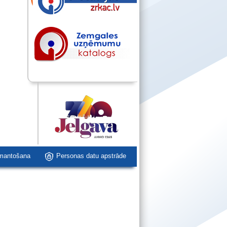
zmantošana
Personas datu apstrāde