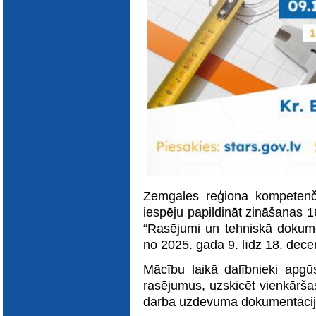
E-katalogs
Zemgales reģiona kompetenč
iespēju papildināt zināšanas 
“Rasējumi un tehniskā dokume
no 2025. gada 9. līdz 18. dec
Mācību laikā dalībnieki apgūs
rasējumus, uzskicēt vienkārša
darba uzdevuma dokumentāciju