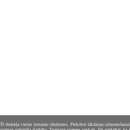
Šī tīmekļa vietne izmanto sīkdatnes. Piekrītot sīkdatņu izmantošanai
vietnes optimāla darbība. Turpinot vietnes apskati, Jūs piekrītat, k