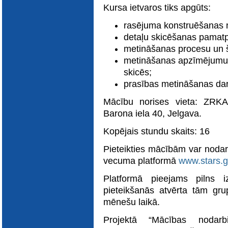
Kursa ietvaros tiks apgūts:
rasējuma konstruēšanas 
detaļu skicēšanas pamatpr
metināšanas procesu un 
metināšanas apzīmējumu 
skicēs;
prasības metināšanas da
Mācību norises vieta: ZRKA
Barona iela 40, Jelgava.
Kopējais stundu skaits: 16
Pieteikties mācībām var nodar
vecuma platformā
www.stars.g
Platformā pieejams pilns i
pieteikšanās atvērta tām gr
mēnešu laikā.
Projektā “Mācības nodarbi