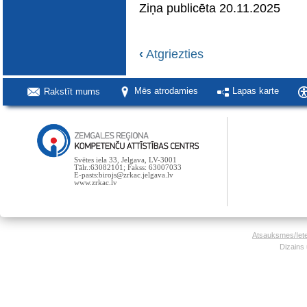
Ziņa publicēta 20.11.2025
‹
Atgriezties
Rakstīt mums
Mēs atrodamies
Lapas karte
Svētes iela 33, Jelgava, LV-3001
Tālr.:63082101; Fakss: 63007033
E-pasts:birojs@zrkac.jelgava.lv
www.zrkac.lv
Atsauksmes/Iet
Dizains