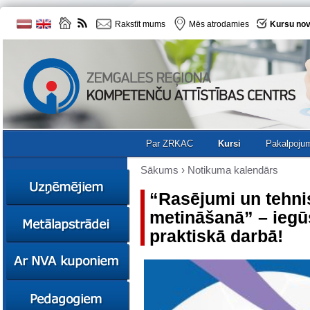
Rakstīt mums
Mēs atrodamies
Kursu nov
Par ZRKAC
Kursi
Pakalpoju
Sākums
›
Notikuma kalendārs
“Rasējumi un tehni
metināšanā” – iegū
Ziņas
praktiskā darbā!
Kursi
Sociālā
Ziņas
uzņēmējdarbība
Kursi
Resursi
Ekskursijas
Kursi
Zemgales uzņēmumu
katalogs
Karjeras