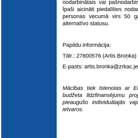
nodarbinātais vai pašnodarbin
Īpaši aicināti piedalīties noda
personas vecumā virs 50 ga
alternatīvo statusu.
Papildu informācija:
Tālr.: 27800576 (Artis Broņka)
E-pasts: artis.bronka@zrkac.je
Mācības tiek īstenotas ar E
budžeta līdzfinansējumu proj
pieaugušo individuālajās vaja
ietvaros.